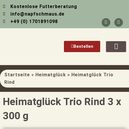
Zum
Kostenlose Futterberatung
Inhalt
info@napfschmaus.de
springen
F
I
+49 (0) 1701891098
a
n
c
s
e
t
b
a
o
g
o
r
Bestellen
k
a
-
m
Über Mich
f
Startseite
»
Heimatglück
»
Heimatglück Trio
Rind
Heimatglück Trio Rind 3 x
300 g