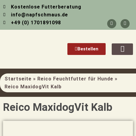
Zum
Kostenlose Futterberatung
Inhalt
info@napfschmaus.de
springen
F
I
+49 (0) 1701891098
a
n
c
s
e
t
b
a
o
g
o
r
Bestellen
k
a
-
m
Über Mich
f
Startseite
»
Reico Feuchtfutter für Hunde
»
Reico MaxidogVit Kalb
Reico MaxidogVit Kalb