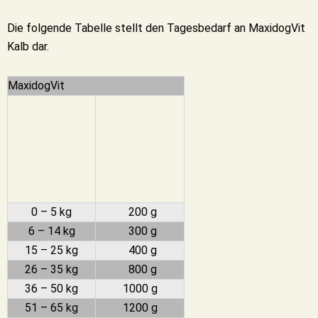
Die folgende Tabelle stellt den Tagesbedarf an MaxidogVit
Kalb dar.
MaxidogVit
0 – 5 kg
200 g
6 – 14 kg
300 g
15 – 25 kg
400 g
26 – 35 kg
800 g
36 – 50 kg
1000 g
51 – 65 kg
1200 g