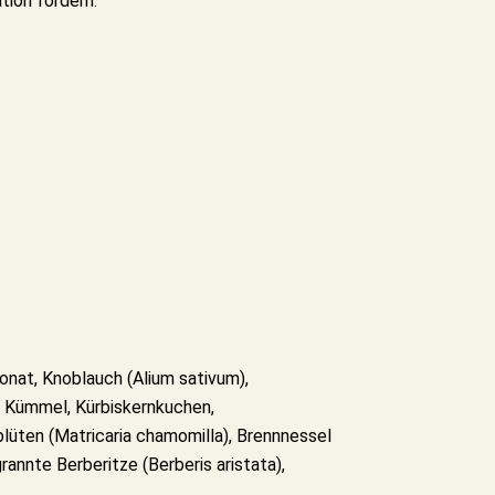
tion fördern.
onat, Knoblauch (Alium sativum),
, Kümmel, Kürbiskernkuchen,
üten (Matricaria chamomilla), Brennnessel
rannte Berberitze (Berberis aristata),