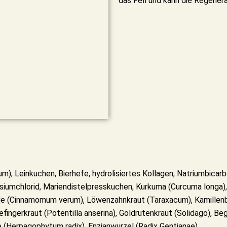
das Fell und kann die Regenera
), Leinkuchen, Bierhefe, hydrolisiertes Kollagen, Natriumbicarb
iumchlorid, Mariendistelpresskuchen, Kurkuma (Curcuma longa)
de (Cinnamomum verum), Löwenzahnkraut (Taraxacum), Kamillenbl
fingerkraut (Potentilla anserina), Goldrutenkraut (Solidago), Beg
le (Herpagophytum radix), Enzianwurzel (Radix Gentianae)