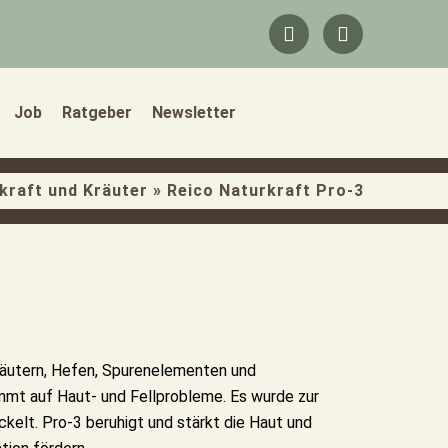
F
I
a
n
c
s
e
t
b
a
Job
Ratgeber
Newsletter
o
g
o
r
k
a
-
m
kraft und Kräuter
»
Reico Naturkraft Pro-3
f
räutern, Hefen, Spurenelementen und
mmt auf Haut- und Fellprobleme. Es wurde zur
kelt. Pro-3 beruhigt und stärkt die Haut und