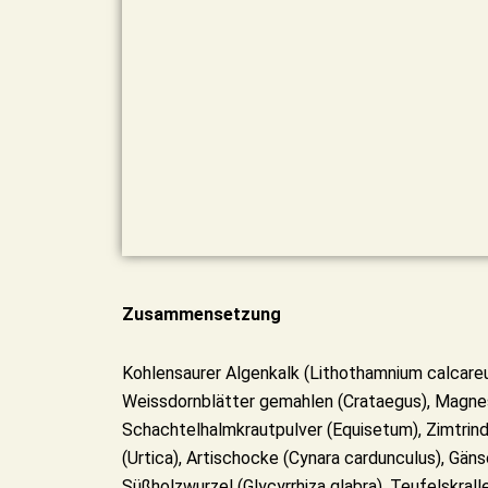
Zusammensetzung
Kohlensaurer Algenkalk (Lithothamnium calcareum
Weissdornblätter gemahlen (Crataegus), Magnes
Schachtelhalmkrautpulver (Equisetum), Zimtrin
(Urtica), Artischocke (Cynara cardunculus), Gänse
Süßholzwurzel (Glycyrrhiza glabra), Teufelskral