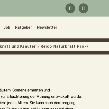
F
I
a
n
c
s
e
t
b
a
Job
Ratgeber
Newsletter
o
g
o
r
k
a
-
m
kraft und Kräuter
»
Reico Naturkraft Pro-7
f
räutern, Spurenelementen und
 zur Erleichterung der Atmung entwickelt wurde.
iere jedes Alters. Sie kann nach Anstrengung