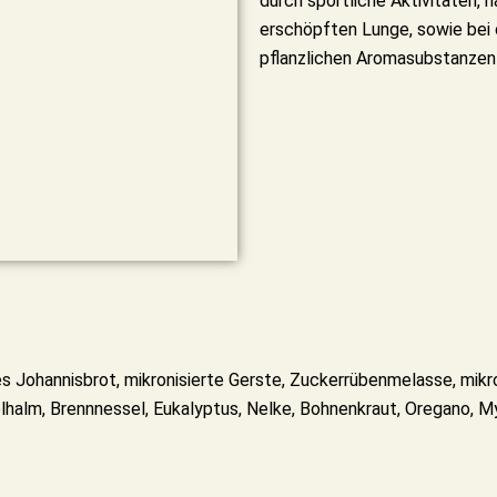
durch sportliche Aktivitäten, 
erschöpften Lunge, sowie bei 
pflanzlichen Aromasubstanzen
es Johannisbrot, mikronisierte Gerste, Zuckerrübenmelasse, mikro
lhalm, Brennnessel, Eukalyptus, Nelke, Bohnenkraut, Oregano, M