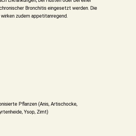
nach Erkrankungen, bei Husten oder bei einer
chronischer Bronchitis eingesetzt werden. Die
 wirken zudem appetitanregend.
nisierte Pflanzen (Anis, Artischocke,
yrtenheide, Ysop, Zimt)