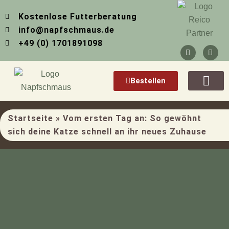
Zum
Kostenlose Futterberatung
Inhalt
info@napfschmaus.de
springen
+49 (0) 1701891098
F
I
a
n
c
s
e
t
b
a
Bestellen
o
g
o
r
Über Mich
k
a
-
m
f
Startseite
»
Vom ersten Tag an: So gewöhnt
sich deine Katze schnell an ihr neues Zuhause